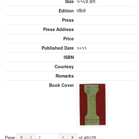
Size
१/१६ड.क्रा‌.
Edition
पहिलो
Press
Press Address
Price
Published Date
२०११
ISBN
Courtesy
Remarks
Book Cover
Page
of 49125