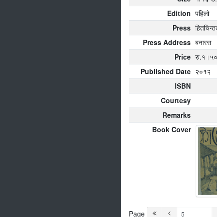
Edition
पहिलो
Press
हितचिन्त
Press Address
बनारस
Price
रु.१।५
Published Date
२०१२
ISBN
Courtesy
Remarks
Book Cover
Page