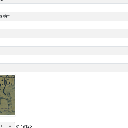
क प्रेस
०
of 49125