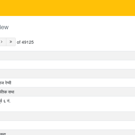
iew
of 49125
ाज रेग्मी
कृतिक सभा
र्व ६ नं.
्रा‌.