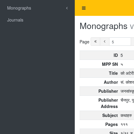
Monographs
Journals
Monographs
V
Page
ID
5
MPP SN
५
Title
को अटेरी
Author
सं‌. कोशर
Publisher
जनसांस्
Publisher
चैनपुर, पू
Address
Subject
कथाहरु
Pages
१११
Size
१/१६ ड.क