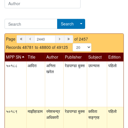
Search
Page
of 2457
Records 48781 to 48800 of 49125
MPP SN
Title
Author
Publisher
Subject
Edition
५०१८८
आदिरा
अनिता
रेडपाण्डा बुक्स
उपन्यास
पहिलो
खरेल
५०१८९
माझीहाडाम
रमेशचन्द्र
रेडपाण्डा बुक्स
कविता
पहिलो
अधिकारी
सङ्ग्रह