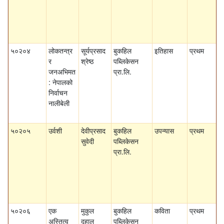
५०२०४
लोकतन्त्र
सूर्यप्रसाद
बुकहिल
इतिहास
प्रथम
र
श्रेष्ठ
पब्लिकेसन
जनअभिमत
प्रा.लि.
: नेपालको
निर्वाचन
नालीबेली
५०२०५
उर्वशी
देवीप्रसाद
बुकहिल
उपन्यास
प्रथम
सुवेदी
पब्लिकेसन
प्रा.लि.
५०२०६
एक
मुकुल
बुकहिल
कविता
प्रथम
अस्तित्व
दहाल
पब्लिकेसन