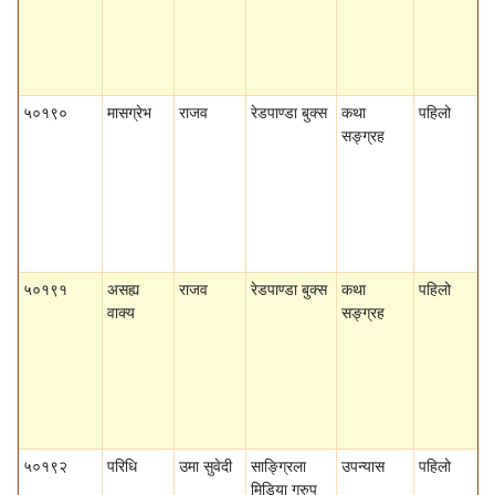
५०१९०
मासग्रेभ
राजव
रेडपाण्डा बुक्स
कथा
पहिलो
सङ्ग्रह
५०१९१
असह्य
राजव
रेडपाण्डा बुक्स
कथा
पहिलो
वाक्य
सङ्ग्रह
५०१९२
परिधि
उमा सुवेदी
साङ्ग्रिला
उपन्यास
पहिलो
मिडिया ग्रुप