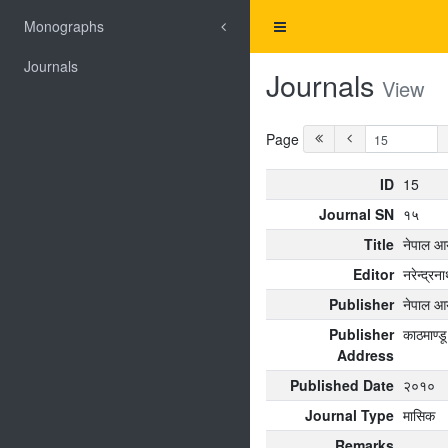
Monographs
Journals
Journals
View
Page
ID
15
Journal SN
१५
Title
नेपाल आयु
Editor
नरेन्द्रना
Publisher
नेपाल आयु
Publisher
काठमाण्डू
Address
Published Date
२०१०
Journal Type
मासिक
Remarks