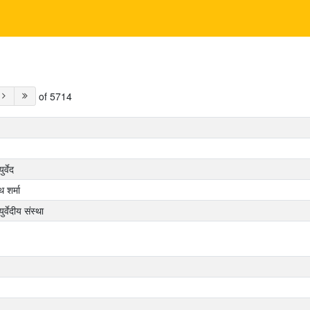
of 5714
र्वेद
थ शर्मा
र्वेदीय संस्था